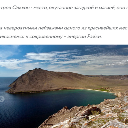
ров Ольхон - место, окутанное загадкой и магией, оно
невероятными пейзажами одного из красивейших мест 
коснемся к сокровенному – энергии Рэйки.